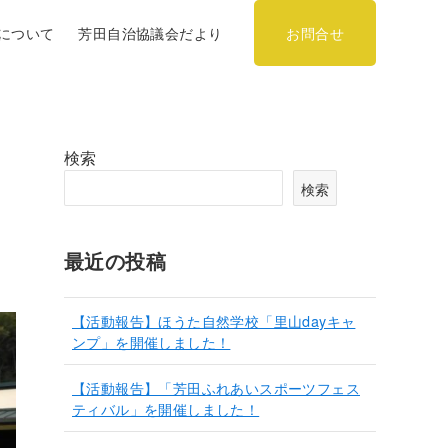
について
芳田自治協議会だより
お問合せ
検索
フ
検索
最近の投稿
【活動報告】ほうた自然学校「里山dayキャ
ンプ」を開催しました！
【活動報告】「芳田ふれあいスポーツフェス
ティバル」を開催しました！