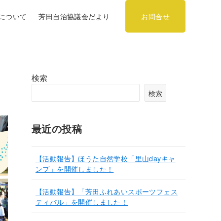
について
芳田自治協議会だより
お問合せ
検索
検索
最近の投稿
【活動報告】ほうた自然学校「里山dayキャ
ンプ」を開催しました！
【活動報告】「芳田ふれあいスポーツフェス
ティバル」を開催しました！