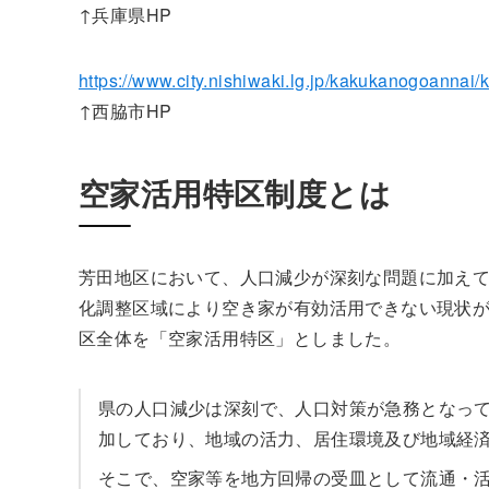
↑兵庫県HP
https://www.city.nishiwaki.lg.jp/kakukanogoannai
↑西脇市HP
空家活用特区制度とは
芳田地区において、人口減少が深刻な問題に加え
化調整区域により空き家が有効活用できない現状
区全体を「空家活用特区」としました。
県の人口減少は深刻で、人口対策が急務となっ
加しており、地域の活力、居住環境及び地域経
そこで、空家等を地方回帰の受皿として流通・