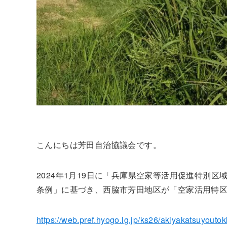
こんにちは芳田自治協議会です。
2024年1月19日に「兵庫県空家等活用促進特別
条例」に基づき、西脇市芳田地区が「空家活用特
https://web.pref.hyogo.lg.jp/ks26/akiyakatsuyoutok