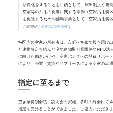
活性化を図ることを目的として、届出制度や規
空家等の活用の促進に関する条例（空家活用特区条
を促進するための補助事業として「空家活用特
兵庫県HP [
空家活用特区制度
]
特区内の空家の所有者は、市町へ空家情報を届け
と連携協定を結んだ宅地建物取引業団体やNPO法
に向けた働きかけや、空家バンクへの登録サポー
により、売買・賃貸やサブリースによる空家の流
指定に至るまで
空き家特別会議、説明会の実施、各町の総会にて
指定を受けることができました。ご協力いただき