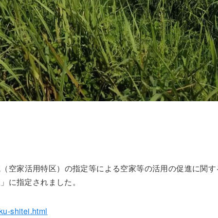
区域（空家活用特区）の指定等による空家等の活用の促進に関す
区」に指定されました。
ku-shitei.html